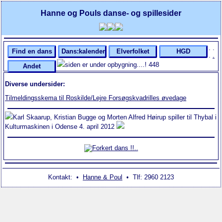
Hanne og Pouls danse- og spillesider
. .
Find en dans
Dans:kalender
Elverfolket
HGD
.
.
siden er under opbygning....!
448
Andet
Diverse undersider:
Tilmeldingsskema til Roskilde/Lejre Forsøgskvadrilles øvedage
Karl Skaarup, Kristian Bugge og Morten Alfred Høirup spiller til Thybal i
Kulturmaskinen i Odense 4. april 2012
Kontakt: •
Hanne & Poul
• Tlf: 2960 2123